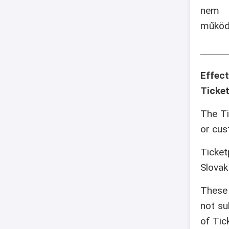
nem v
működé
Effec
Ticket
The Ti
or cus
Ticket
Slovak
These 
not su
of Tic