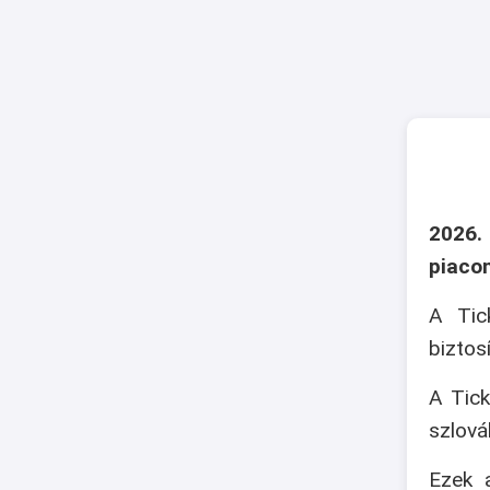
2026.
piaco
A Tic
biztos
A Tick
szlová
Ezek a