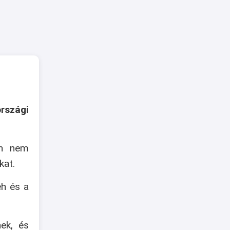
rszági
an nem
kat.
eh és a
nek, és