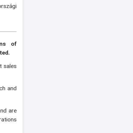
szági
ons of
ted.
t sales
ech and
and are
rations