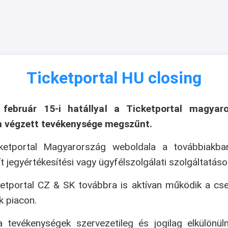
Ticketportal HU closing
 február 15-i hatállyal a Ticketportal magyaro
n végzett tevékenysége megszűnt.
ketportal Magyarország weboldala a továbbiakb
ít jegyértékesítési vagy ügyfélszolgálati szolgáltatáso
etportal CZ & SK továbbra is aktívan működik a cs
k piacon.
 tevékenységek szervezetileg és jogilag elkülönül