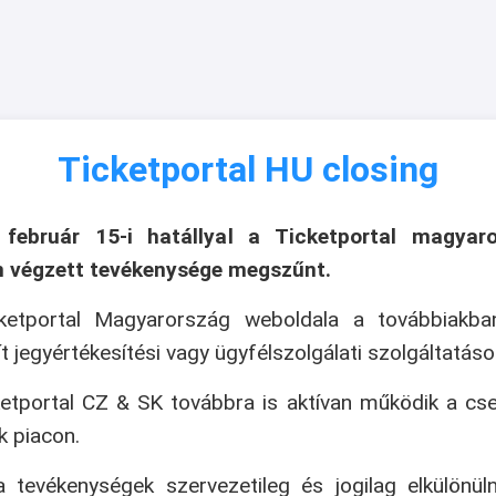
Ticketportal HU closing
 február 15-i hatállyal a Ticketportal magyaro
n végzett tevékenysége megszűnt.
ketportal Magyarország weboldala a továbbiakb
ít jegyértékesítési vagy ügyfélszolgálati szolgáltatáso
etportal CZ & SK továbbra is aktívan működik a cs
k piacon.
 tevékenységek szervezetileg és jogilag elkülönül