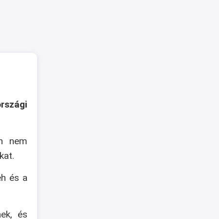
rszági
an nem
kat.
eh és a
nek, és