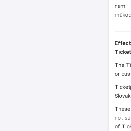
nem v
működé
Effec
Ticket
The Ti
or cus
Ticket
Slovak
These 
not su
of Tic