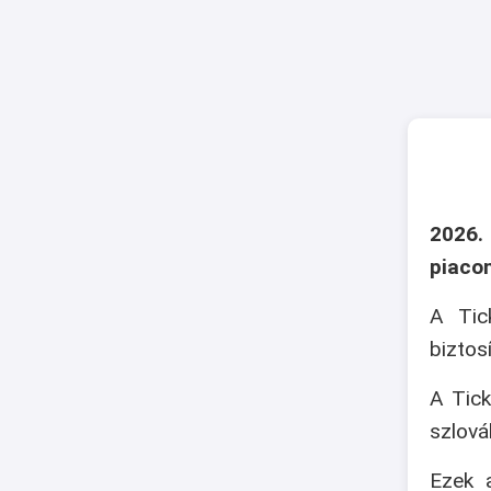
2026.
piaco
A Tic
biztos
A Tick
szlová
Ezek a