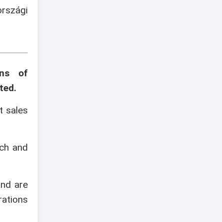
szági
ons of
ted.
t sales
ech and
and are
rations