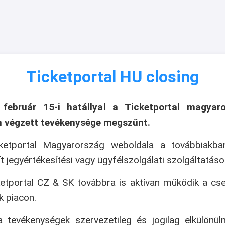
Ticketportal HU closing
 február 15-i hatállyal a Ticketportal magyaro
n végzett tevékenysége megszűnt.
ketportal Magyarország weboldala a továbbiakb
ít jegyértékesítési vagy ügyfélszolgálati szolgáltatáso
etportal CZ & SK továbbra is aktívan működik a cs
k piacon.
 tevékenységek szervezetileg és jogilag elkülönül