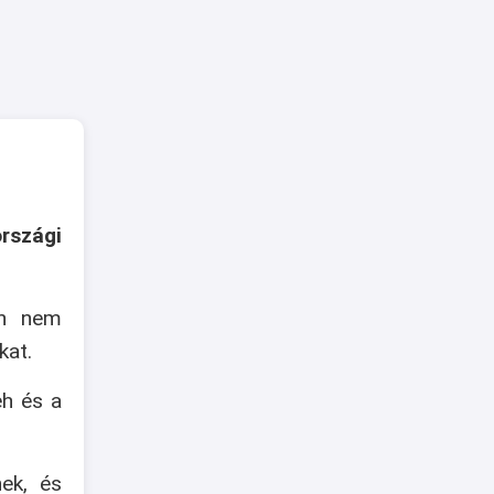
rszági
an nem
kat.
eh és a
nek, és