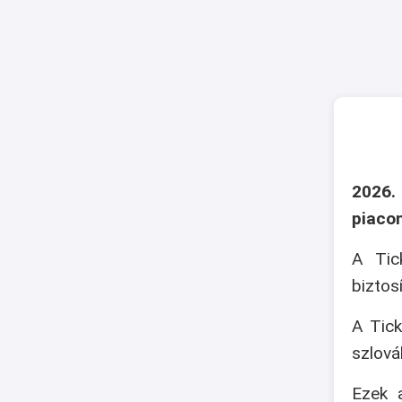
2026.
piaco
A Tic
biztos
A Tick
szlová
Ezek a