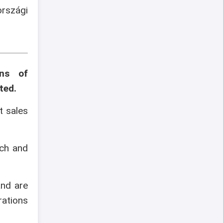
szági
ons of
ted.
t sales
ech and
and are
rations