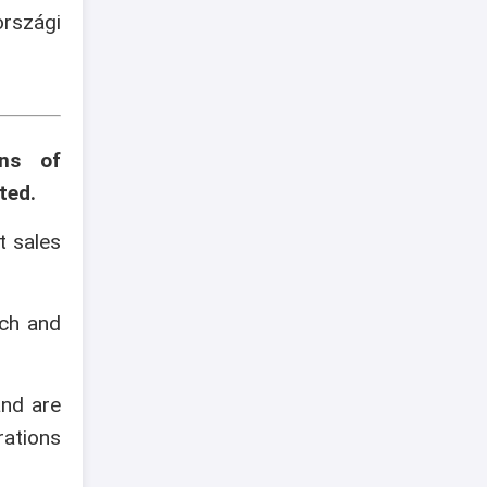
szági
ons of
ted.
t sales
ech and
and are
rations