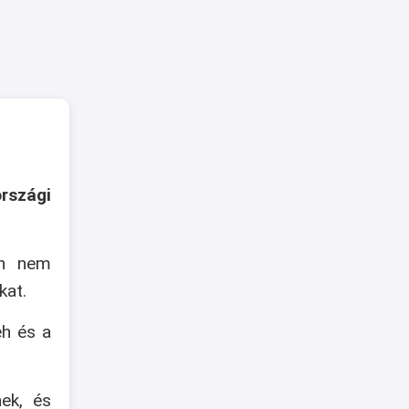
rszági
an nem
kat.
eh és a
nek, és