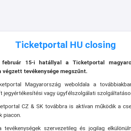
Ticketportal HU closing
 február 15-i hatállyal a Ticketportal magyaro
n végzett tevékenysége megszűnt.
ketportal Magyarország weboldala a továbbiakb
ít jegyértékesítési vagy ügyfélszolgálati szolgáltatáso
etportal CZ & SK továbbra is aktívan működik a cs
k piacon.
 tevékenységek szervezetileg és jogilag elkülönül