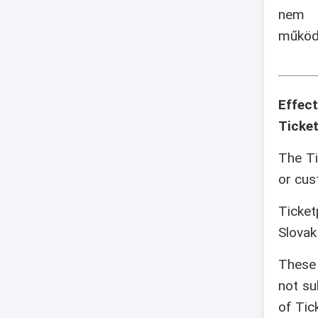
nem v
működé
Effec
Ticket
The Ti
or cus
Ticket
Slovak
These 
not su
of Tic