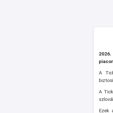
2026.
piaco
A Tic
biztos
A Tick
szlová
Ezek a