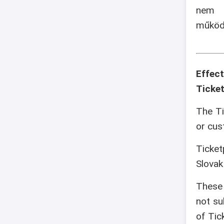
nem v
működé
Effec
Ticket
The Ti
or cus
Ticket
Slovak
These 
not su
of Tic