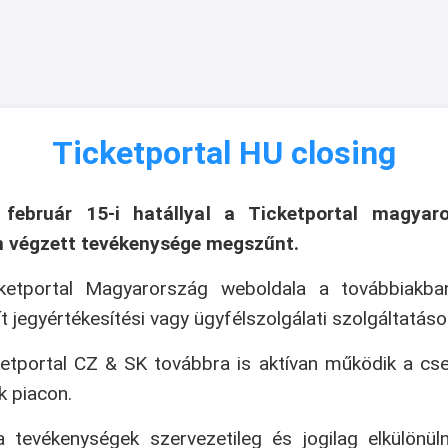
Ticketportal HU closing
 február 15-i hatállyal a Ticketportal magyaro
n végzett tevékenysége megszűnt.
ketportal Magyarország weboldala a továbbiakb
ít jegyértékesítési vagy ügyfélszolgálati szolgáltatáso
etportal CZ & SK továbbra is aktívan működik a cs
k piacon.
 tevékenységek szervezetileg és jogilag elkülönül