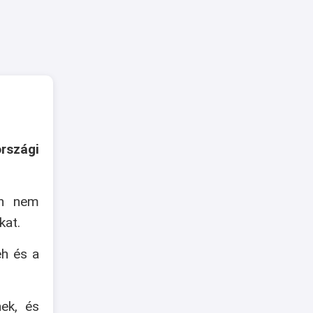
rszági
an nem
kat.
eh és a
nek, és