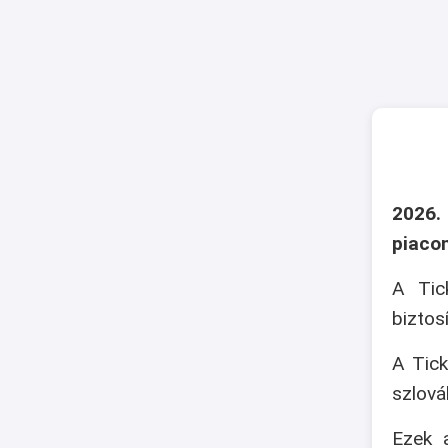
2026.
piaco
A Tic
biztos
A Tick
szlová
Ezek a