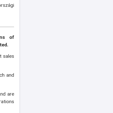
szági
ons of
ted.
t sales
ech and
and are
rations