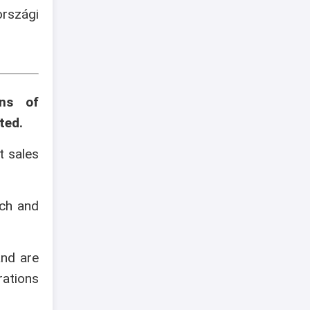
szági
ons of
ted.
t sales
ech and
and are
rations