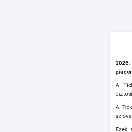
2026.
piaco
A Tic
biztos
A Tick
szlová
Ezek a