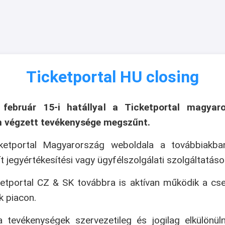
Ticketportal HU closing
 február 15-i hatállyal a Ticketportal magyaro
n végzett tevékenysége megszűnt.
ketportal Magyarország weboldala a továbbiakb
ít jegyértékesítési vagy ügyfélszolgálati szolgáltatáso
etportal CZ & SK továbbra is aktívan működik a cs
k piacon.
 tevékenységek szervezetileg és jogilag elkülönül