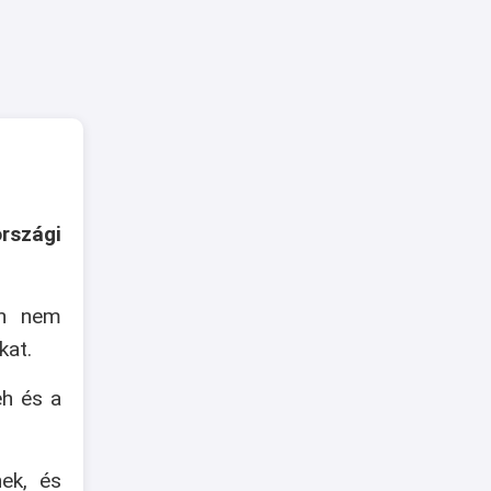
rszági
an nem
kat.
eh és a
nek, és