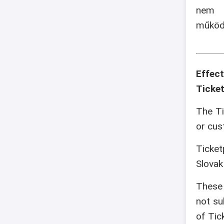
nem v
működé
Effec
Ticket
The Ti
or cus
Ticket
Slovak
These 
not su
of Tic