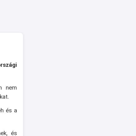
rszági
an nem
kat.
eh és a
nek, és