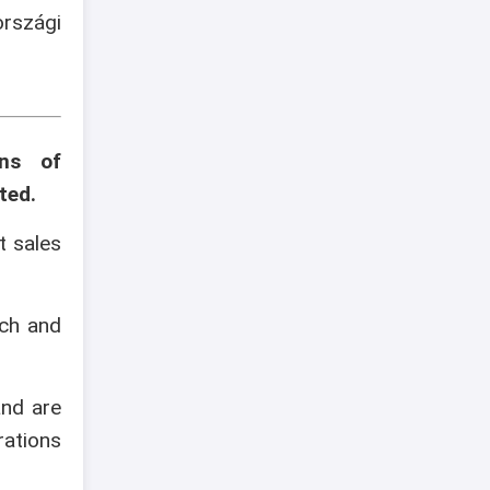
szági
ons of
ted.
t sales
ech and
and are
rations