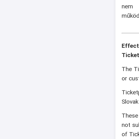
nem v
működé
Effec
Ticket
The Ti
or cus
Ticket
Slovak
These 
not su
of Tic