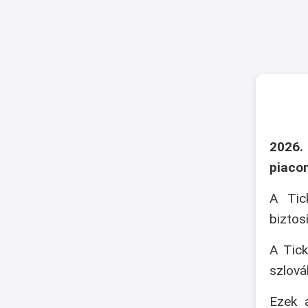
2026.
piaco
A Tic
biztos
A Tick
szlová
Ezek a