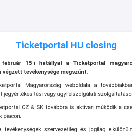
Ticketportal HU closing
 február 15-i hatállyal a Ticketportal magyaro
n végzett tevékenysége megszűnt.
ketportal Magyarország weboldala a továbbiakb
ít jegyértékesítési vagy ügyfélszolgálati szolgáltatáso
etportal CZ & SK továbbra is aktívan működik a cs
k piacon.
 tevékenységek szervezetileg és jogilag elkülönül