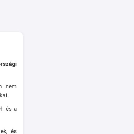
rszági
an nem
kat.
eh és a
nek, és