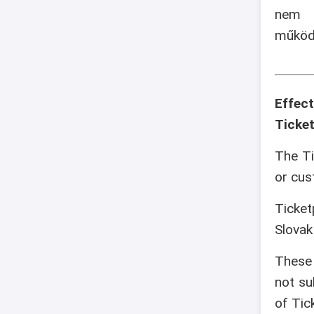
nem v
működé
Effec
Ticket
The Ti
or cus
Ticket
Slovak
These 
not su
of Tic