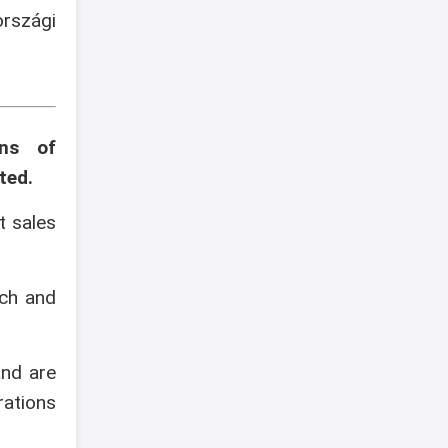
szági
ons of
ted.
t sales
ech and
and are
rations