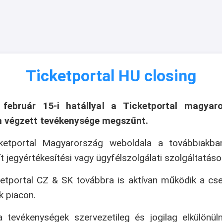
Ticketportal HU closing
 február 15-i hatállyal a Ticketportal magyaro
n végzett tevékenysége megszűnt.
ketportal Magyarország weboldala a továbbiakb
ít jegyértékesítési vagy ügyfélszolgálati szolgáltatáso
etportal CZ & SK továbbra is aktívan működik a cs
k piacon.
 tevékenységek szervezetileg és jogilag elkülönül