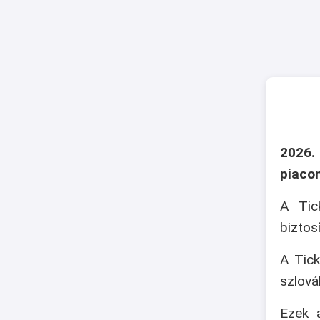
2026.
piaco
A Tic
biztos
A Tick
szlová
Ezek a