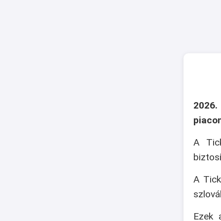
2026.
piaco
A Tic
biztos
A Tick
szlová
Ezek a