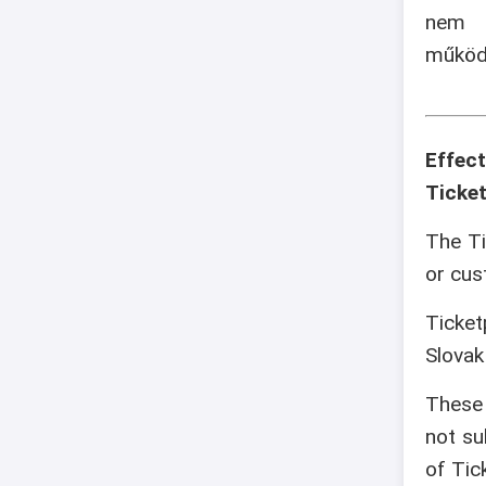
nem v
működé
Effec
Ticket
The Ti
or cus
Ticket
Slovak
These 
not su
of Tic