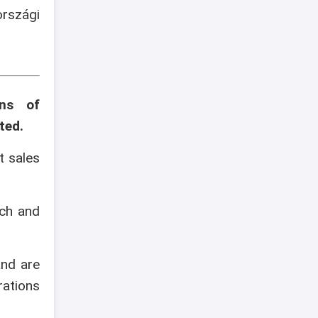
szági
ons of
ted.
t sales
ech and
and are
rations