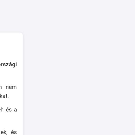
rszági
an nem
kat.
eh és a
nek, és