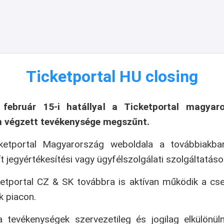
Ticketportal HU closing
 február 15-i hatállyal a Ticketportal magyaro
n végzett tevékenysége megszűnt.
ketportal Magyarország weboldala a továbbiakb
ít jegyértékesítési vagy ügyfélszolgálati szolgáltatáso
etportal CZ & SK továbbra is aktívan működik a cs
k piacon.
 tevékenységek szervezetileg és jogilag elkülönül