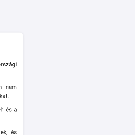
rszági
an nem
kat.
eh és a
nek, és