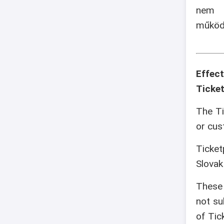
nem v
működé
Effec
Ticket
The Ti
or cus
Ticket
Slovak
These 
not su
of Tic