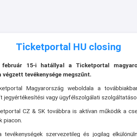
Ticketportal HU closing
 február 15-i hatállyal a Ticketportal magyaro
n végzett tevékenysége megszűnt.
ketportal Magyarország weboldala a továbbiakb
ít jegyértékesítési vagy ügyfélszolgálati szolgáltatáso
etportal CZ & SK továbbra is aktívan működik a cs
k piacon.
 tevékenységek szervezetileg és jogilag elkülönül