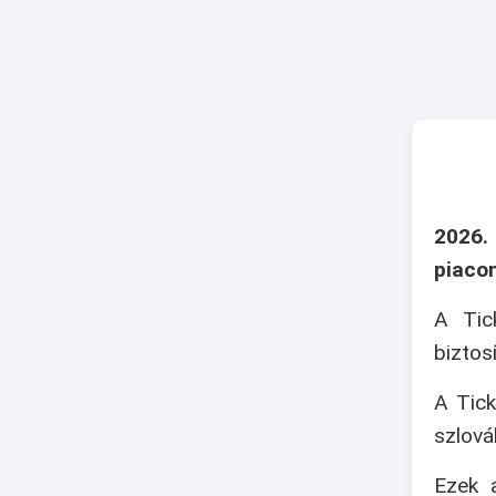
2026.
piaco
A Tic
biztos
A Tick
szlová
Ezek a