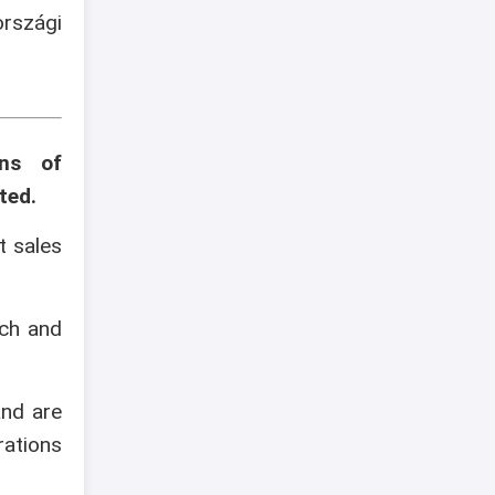
szági
ons of
ted.
t sales
ech and
and are
rations