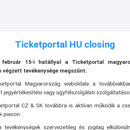
Ticketportal HU closing
 február 15-i hatállyal a Ticketportal magyaro
n végzett tevékenysége megszűnt.
ketportal Magyarország weboldala a továbbiakb
ít jegyértékesítési vagy ügyfélszolgálati szolgáltatáso
etportal CZ & SK továbbra is aktívan működik a cs
k piacon.
 tevékenységek szervezetileg és jogilag elkülönül