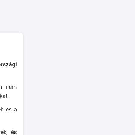
rszági
an nem
kat.
eh és a
nek, és