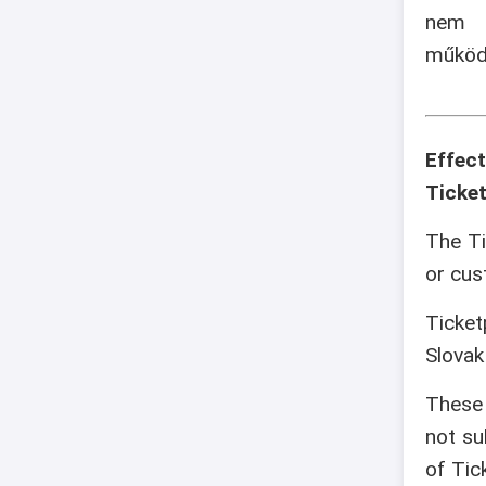
nem v
működé
Effec
Ticket
The Ti
or cus
Ticket
Slovak
These 
not su
of Tic