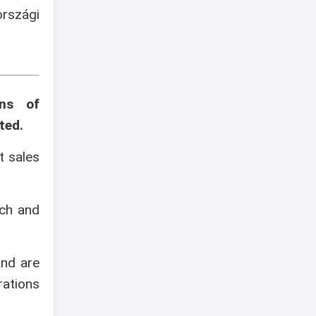
szági
ons of
ted.
t sales
ech and
and are
rations