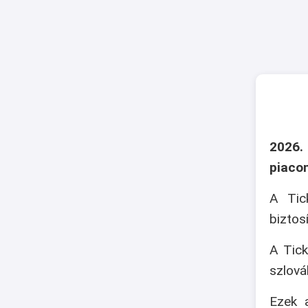
2026.
piaco
A Tic
biztos
A Tick
szlová
Ezek a