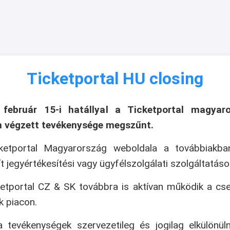
Ticketportal HU closing
 február 15-i hatállyal a Ticketportal magyaro
n végzett tevékenysége megszűnt.
ketportal Magyarország weboldala a továbbiakb
ít jegyértékesítési vagy ügyfélszolgálati szolgáltatáso
etportal CZ & SK továbbra is aktívan működik a cs
k piacon.
 tevékenységek szervezetileg és jogilag elkülönül