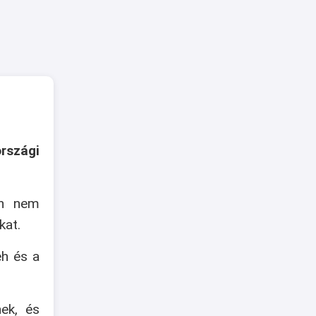
rszági
an nem
kat.
eh és a
nek, és