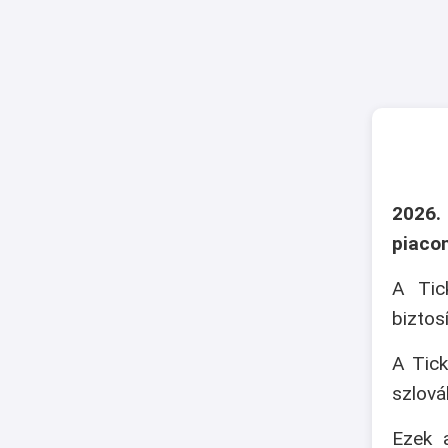
2026.
piaco
A Tic
biztos
A Tick
szlová
Ezek a