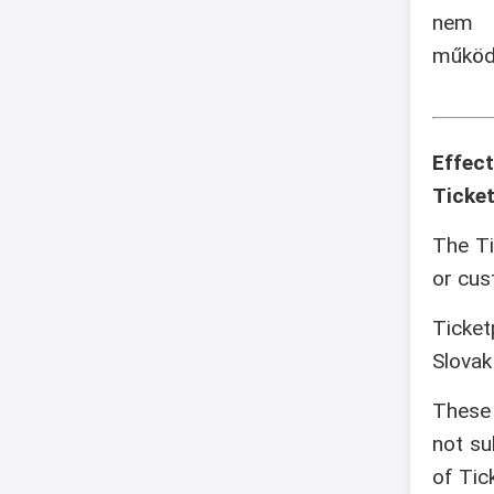
nem v
működé
Effec
Ticket
The Ti
or cus
Ticket
Slovak
These 
not su
of Tic