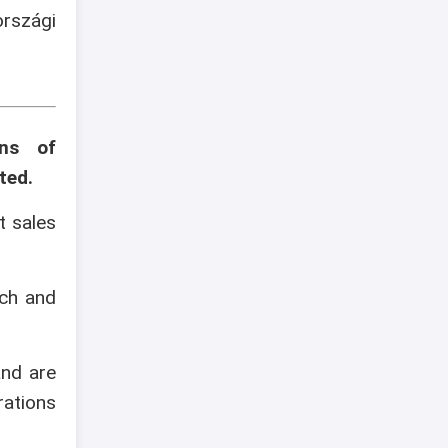
szági
ons of
ted.
t sales
ech and
and are
rations