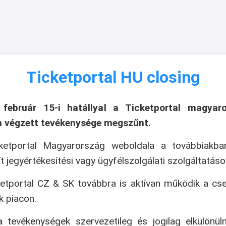
Ticketportal HU closing
 február 15-i hatállyal a Ticketportal magyaro
n végzett tevékenysége megszűnt.
ketportal Magyarország weboldala a továbbiakb
ít jegyértékesítési vagy ügyfélszolgálati szolgáltatáso
etportal CZ & SK továbbra is aktívan működik a cs
k piacon.
 tevékenységek szervezetileg és jogilag elkülönül