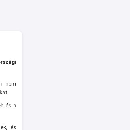
rszági
an nem
kat.
eh és a
nek, és