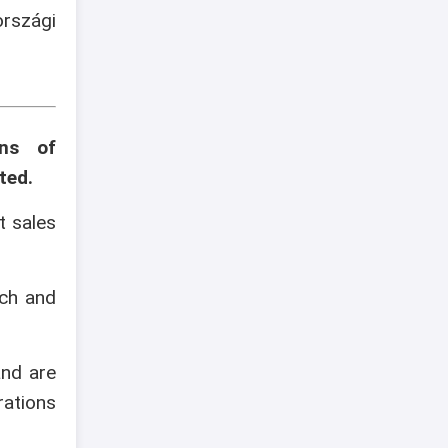
szági
ons of
ted.
t sales
ech and
and are
rations