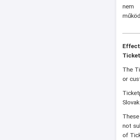
nem v
működé
Effec
Ticket
The Ti
or cus
Ticket
Slovak
These 
not su
of Tic