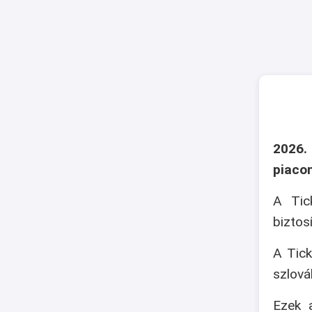
2026.
piaco
A Tic
biztos
A Tick
szlová
Ezek a